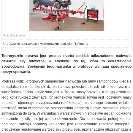
Fot. Blackhawk
Urządzenie naprawcze z wektorowym naciągiem łańcucha
Teoretycznie sprawa jest prosta: trzeba poddać odkształcone nadwozie
działaniu siły odwrotnej w stosunku do tej, która to odkształcenie
spowodowała. Spełnienie tego warunku w praktyce wymaga specjalnego
oprzyrządowania.
Podczas kolizji drogowych samonośne nadwozia lub ramy samochodów ulegają
odkształceniom na skutek działania dwu przeciwbieżnych sił o identycznych
wartościach. Jedna przyłożona jest w środku masy pojazdu, a druga działa na
jego konstrukcję z zewnątrz. Ich jednakowa wartość równa jest iloczynowi masy
pojazdu i ujemnego przyspieszenia (opóźnienia), mierzonego czasem, w jakim
prędkość ruchu w momencie bezpośrednio poprzedzającym zderzenie zostaje
zmniejszona do zera. W warunkach warsztatowych niemożliwe jest ani dokładne
obliczenie tej siły, ani jej wierne odtworzenie. Dla zachowania pełnej kontroli
nad tego rodzaju naprawą konieczne jest zastosowanie znacznie mniejszej,
precyzyjnie regulowanej wartości siły prostującej, przy znacznie dłuższym czasie