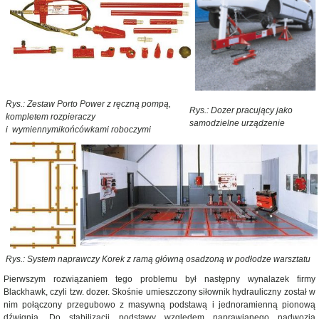
Rys.: Zestaw Porto Power z ręczną pompą,
Rys.: Dozer pracujący jako
kompletem rozpieraczy
samodzielne urządzenie
i wymiennymikońcówkami roboczymi
Rys.: System naprawczy Korek z ramą główną osadzoną w podłodze warsztatu
Pierwszym rozwiązaniem tego problemu był następny wynalazek firmy
Blackhawk, czyli tzw. dozer. Skośnie umieszczony siłownik hydrauliczny został w
nim połączony przegubowo z masywną podstawą i jednoramienną pionową
dźwignią. Do stabilizacji podstawy względem naprawianego nadwozia