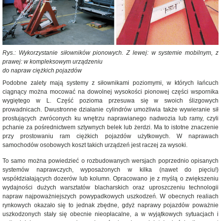
Rys.: Wykorzystanie siłowników pionowych. Z lewej: w systemie mobilnym, z
prawej: w kompleksowym urządzeniu
do napraw ciężkich pojazdów
Podobne zalety mają systemy z siłownikami poziomymi, w których łańcuch
ciągnący można mocować na dowolnej wysokości pionowej części wspornika
wygiętego w L. Część pozioma przesuwa się w swoich ślizgowych
prowadnicach. Dwustronne działanie cylindrów umożliwia także wywieranie sił
prostujących zwróconych ku wnętrzu naprawianego nadwozia lub ramy, czyli
pchanie za pośrednictwem sztywnych belek lub żerdzi. Ma to istotne znaczenie
przy prostowaniu ram ciężkich pojazdów użytkowych. W naprawach
samochodów osobowych koszt takich urządzeń jest raczej za wysoki.
To samo można powiedzieć o rozbudowanych wersjach poprzednio opisanych
systemów naprawczych, wyposażonych w kilka (nawet do pięciu!)
współdziałających dozerów lub kolumn. Opracowano je z myślą o zwiększeniu
wydajności dużych warsztatów blacharskich oraz uproszczeniu technologii
napraw najpoważniejszych powypadkowych uszkodzeń. W obecnych realiach
rynkowych okazało się to jednak zbędne, gdyż naprawy pojazdów poważnie
uszkodzonych stały się obecnie nieopłacalne, a w wyjątkowych sytuacjach i