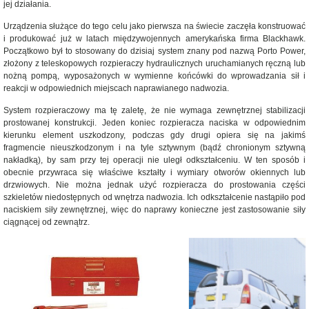
jej działania.
Urządzenia służące do tego celu jako pierwsza na świecie zaczęła konstruować
i produkować już w latach międzywojennych amerykańska firma Blackhawk.
Początkowo był to stosowany do dzisiaj system znany pod nazwą Porto Power,
złożony z teleskopowych rozpieraczy hydraulicznych uruchamianych ręczną lub
nożną pompą, wyposażonych w wymienne końcówki do wprowadzania sił i
reakcji w odpowiednich miejscach naprawianego nadwozia.
System rozpieraczowy ma tę zaletę, że nie wymaga zewnętrznej stabilizacji
prostowanej konstrukcji. Jeden koniec rozpieracza naciska w odpowiednim
kierunku element uszkodzony, podczas gdy drugi opiera się na jakimś
fragmencie nieuszkodzonym i na tyle sztywnym (bądź chronionym sztywną
nakładką), by sam przy tej operacji nie uległ odkształceniu. W ten sposób i
obecnie przywraca się właściwe kształty i wymiary otworów okiennych lub
drzwiowych. Nie można jednak użyć rozpieracza do prostowania części
szkieletów niedostępnych od wnętrza nadwozia. Ich odkształcenie nastąpiło pod
naciskiem siły zewnętrznej, więc do naprawy konieczne jest zastosowanie siły
ciągnącej od zewnątrz.