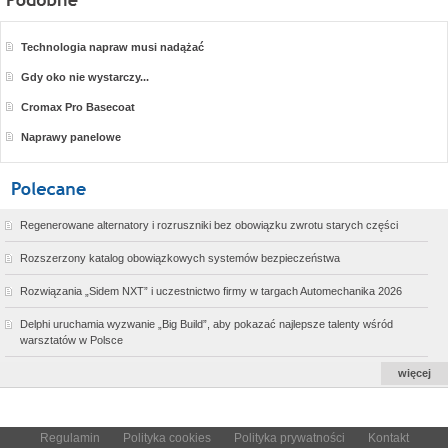
Technologia napraw musi nadążać
Gdy oko nie wystarczy...
Cromax Pro Basecoat
Naprawy panelowe
Regenerowane alternatory i rozruszniki bez obowiązku zwrotu starych części
Rozszerzony katalog obowiązkowych systemów bezpieczeństwa
Rozwiązania „Sidem NXT” i uczestnictwo firmy w targach Automechanika 2026
Delphi uruchamia wyzwanie „Big Build”, aby pokazać najlepsze talenty wśród
warsztatów w Polsce
więcej
Regulamin
Polityka cookies
Polityka prywatności
Kontakt