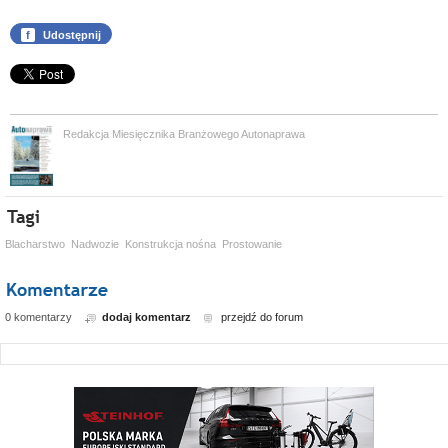
f
Udostępnij
Redakcja Miesięcznika Branżowego Autonaprawa
Blacharstwo
Nadwozie
Konstrukcja nośna
Prostowanie
0 komentarzy
dodaj komentarz
przejdź do forum