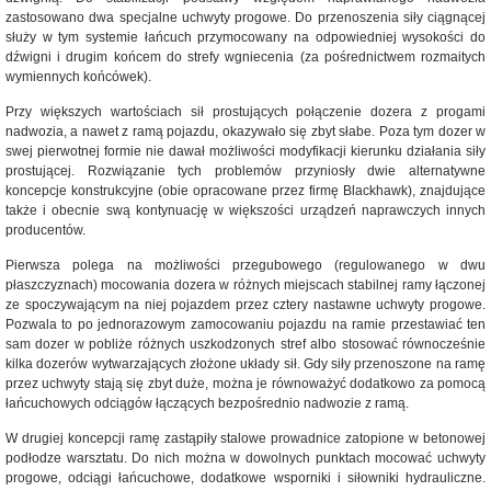
zastosowano dwa specjalne uchwyty progowe. Do przenoszenia siły ciągnącej
służy w tym systemie łańcuch przymocowany na odpowiedniej wysokości do
dźwigni i drugim końcem do strefy wgniecenia (za pośrednictwem rozmaitych
wymiennych końcówek).
Przy większych wartościach sił prostujących połączenie dozera z progami
nadwozia, a nawet z ramą pojazdu, okazywało się zbyt słabe. Poza tym dozer w
swej pierwotnej formie nie dawał możliwości modyfikacji kierunku działania siły
prostującej. Rozwiązanie tych problemów przyniosły dwie alternatywne
koncepcje konstrukcyjne (obie opracowane przez firmę Blackhawk), znajdujące
także i obecnie swą kontynuację w większości urządzeń naprawczych innych
producentów.
Pierwsza polega na możliwości przegubowego (regulowanego w dwu
płaszczyznach) mocowania dozera w różnych miejscach stabilnej ramy łączonej
ze spoczywającym na niej pojazdem przez cztery nastawne uchwyty progowe.
Pozwala to po jednorazowym zamocowaniu pojazdu na ramie przestawiać ten
sam dozer w pobliże różnych uszkodzonych stref albo stosować równocześnie
kilka dozerów wytwarzających złożone układy sił. Gdy siły przenoszone na ramę
przez uchwyty stają się zbyt duże, można je równoważyć dodatkowo za pomocą
łańcuchowych odciągów łączących bezpośrednio nadwozie z ramą.
W drugiej koncepcji ramę zastąpiły stalowe prowadnice zatopione w betonowej
podłodze warsztatu. Do nich można w dowolnych punktach mocować uchwyty
progowe, odciągi łańcuchowe, dodatkowe wsporniki i siłowniki hydrauliczne.