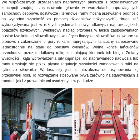
We współczesnych urządzeniach naprawczych pierwsza z przedstawionych
koncepcji znajduje zastosowanie głównie w warsztatach naprawiających
samochody osobowe, dostawcze i terenowe (ramy można przeważnie podnosić
na wygodną wysokość za pomocą dźwigników nożycowych), druga zaś
wykorzystywana jest w różnych systemach powypadkowych napraw ciężkich
pojazdów użytkowych. Wektorowy naciąg przybiera w takich zastosowaniach
postać tzw. kolumn siłownikowych, w których tłoczyska siłowników ustawione są
pionowo i zakończone u góry rolkami naprężającymi łańcuchy zamocowane
jednostronnie na stałe do podstaw cylindrów. Wolne końce łańcuchów
przechodzą przez dodatkową rolkę zmieniającą kierunek ich biegu. Zmiany
wysokości i kąta wprowadzenia siły ciągnącej do naprawianego nadwozia lub
ramy uzyskuje się przez płynną regulację wysokości zamocowania rolki na
cylindrze siłownika. Wartość siły jest tu niezależna od usytuowania tej
przesuwnej rolki. To rozwiązanie stosowane bywa zarówno na stanowiskach z
ramami, jak i z prowadnicami osadzonymi w podłodze.