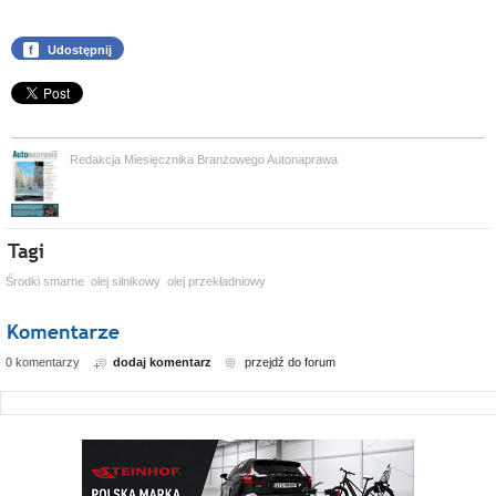
f
Udostępnij
Redakcja Miesięcznika Branżowego Autonaprawa
Środki smarne
olej silnikowy
olej przekładniowy
0 komentarzy
dodaj komentarz
przejdź do forum