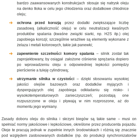
bardzo zaawansowanych konstrukcjach stosuje się natrysk oleju
na denko tłoka w celu jego chłodzenia oraz dodatkowe chłodnice
oleju;
ochrona przed korozją
przez dodatki zwiększające liczbę
zasadową (alkaliczność oleju) w celu neutralizacji kwaśnych
produktów spalania (kwaśne związki siarki, np. H2S itp.) olej
zapobiega korozji; szczególnie wrażliwe są elementy wykonane z
żelaza i metali kolorowych, takie jak panewki;
zapewnienie szczelności komory spalania
– silnik został tak
zaprojektowany, by osiągał założone ciśnienie sprężania dopiero
po wprowadzeniu oleju o odpowiedniej lepkości pomiędzy
pierścienie a tuleję cylindrową;
utrzymanie silnika w czystości
– dzięki stosowaniu wysokiej
jakości olejów bazowych oraz dodatków myjących i
dyspergujących olej zapobiega odkładaniu się nisko- i
wysokotemperaturowych zanieczyszczeń; pozostają one
rozpuszczone w oleju i pływają w nim rozproszone, aż do
momentu jego wymiany.
Zasady doboru oleju do silnika i skrzyni biegów są takie same – musi on
spełniać normy jakościowe i lepkościowe, określone przez producenta pojazdu.
Oleje te pracują jednak w zupełnie innych środowiskach i różnią się znacznie
pod względem zastosowanych dodatków (np. do produkcji synchronizatorów