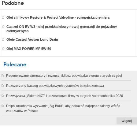
Olej silnikowy Restore & Protect Valvoline - europejska premiera
Castrol ON EV W3 - olej przekładniowy nowej generacji do pojazdów
elektrycznych
Oleje Castrol Vecton Long Drain
Olej MAX POWER MP 5W-50
Regenerowane alternatory i rozruszniki bez obowiązku zwrotu starych części
Rozszerzony katalog obowiązkowych systemów bezpieczeństwa
Rozwiązania „Sidem NXT” i uczestnictwo firmy w targach Automechanika 2026
Delphi uruchamia wyzwanie „Big Build”, aby pokazać najlepsze talenty wśród
warsztatów w Polsce
więcej