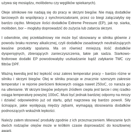
używa się mosiądzu, molibdenu czy węglików spiekanych).
Oleje silnikowe nie nadają się do pracy w skrzyni biegów. Nie mają dodatków
tarciowych do współpracy z synchronizatorami, przez co biegi załączałyby się
bardzo ciężko. Mniejsze ilości dodatków Extreme Pressure (EP), jak np. siarka,
molibden, bor – mogłyby doprowadzić do zużycia lub zatarcia skrzyni.
I odwrotnie, olej przekładniowy nie może być stosowany w silniku głównie z
powodu braku rezerwy alkalicznej, czyli dodatków zasadowych neutralizujących
kwaśne produkty spalania. Ma on również mniejszą ilość dodatków
dyspersyjnych, zbierających zanieczyszczenia, takie jak sadza. Siarkowo-
fosforowe dodatki EP powodowałyby uszkadzanie bądź zatykanie TWC czy
filtrów DPF.
Ważną kwestią jest też lepkość oraz zakres temperatur pracy – bardzo różne w
silniku i skrzyni biegów. Olej w silniku pracuje w znacznie szerszym zakresie
temperatur i w rejonie pierścieni tłokowych osiąga nawet 250oC, co naraża go
na utlenianie. W skrzyni biegów jedynym źródłem ciepła jest tarcie i olej rzadko
osiąga temperaturę powyżej 100oC. Musi być jednak bardziej odporny na mrozy
i działać odpowiednio już od startu, gdyż nagrzewa się bardzo powoli. Siły
ścinające, jakie występują między zębami, wymagają stosowania dodatków
podnoszących wskaźnik lepkości.
Należy zatem stosować produkty zgodnie z ich przeznaczeniem. Mieszanie tych
dwóch rodzajów olejów może w krótkim czasie doprowadzić do kosztownej
awarii.