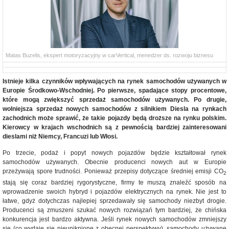
Matas Buzelis, ekspert motoryzacyjny w carVertical, menedżer ds. rozwoju biznesu
Istnieje kilka czynników wpływających na rynek samochodów używanych w
Europie Środkowo-Wschodniej. Po pierwsze, spadające stopy procentowe,
które mogą zwiększyć sprzedaż samochodów używanych. Po drugie,
wolniejsza sprzedaż nowych samochodów z silnikiem Diesla na rynkach
zachodnich może sprawić, że takie pojazdy będą droższe na rynku polskim.
Kierowcy w krajach wschodnich są z pewnością bardziej zainteresowani
dieslami niż Niemcy, Francuzi lub Włosi.
Po trzecie, podaż i popyt nowych pojazdów będzie kształtował rynek
samochodów używanych. Obecnie producenci nowych aut w Europie
przeżywają spore trudności. Ponieważ przepisy dotyczące średniej emisji CO
2
stają się coraz bardziej rygorystyczne, firmy te muszą znaleźć sposób na
wprowadzenie swoich hybryd i pojazdów elektrycznych na rynek. Nie jest to
łatwe, gdyż dotychczas najlepiej sprzedawały się samochody niezbyt drogie.
Producenci są zmuszeni szukać nowych rozwiązań tym bardziej, że chińska
konkurencja jest bardzo aktywna. Jeśli rynek nowych samochodów zmniejszy
się (co wydaje się nieuniknione z obecnej perspektywy), samochody używane