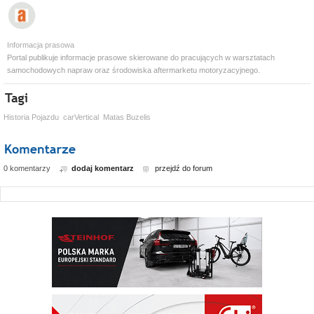
Informacja prasowa
Portal publikuje informacje prasowe skierowane do pracujących w warsztatach
samochodowych napraw oraz środowiska aftermarketu motoryzacyjnego.
Historia Pojazdu
carVertical
Matas Buzelis
0 komentarzy
dodaj komentarz
przejdź do forum