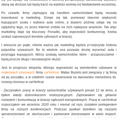
staną się droższe lub będą tracić na wartości wolniej niż kiedykolwiek wcześniej.
Po czwarte, firmy zajmujące się handlem samochodami będą musiały
inwestować w marketing. Dzieje się tak, ponieważ obecnie większość
kupujących szuka i wybiera auta online, a dopiero później udaje się na
oględziny tego, co przez Internet zrobiło na nich najlepsze wrażenie. Tak więc
marketing staje się kluczowy. Ponadto, aby wyprzedzić konkurencję, trzeba
szukać najnowszych trendów cyfrowych w branży.
I wreszcie po piąte, równie ważna jak marketing będzie p+rzejrzysta historia
pojazdów używanych. Bo to właśnie ona pozwala drożej wyceniać auta i
przyciąga kupujących, którzy szukają samochodów, które - przypuszczalnie -
będą jeszcze długo i bezawaryjnie służyć.
Jest to prognoza eksperta, którego wypowiedzi są wielokrotnie cytowane w
materiałach prasowych
firmy
carVertical.
Matas Buzelis jest związany z tą firmą
od jej początku, a w ostatnim czasie awansował na stanowisko menedżera ds.
rozwoju biznesu w carVertical.
-
Zaczynałem pracę w branży samochodów używanych ponad 12 lat temu, a
byłem wtedy dziennikarzem motoryzacyjnym. Zajmowałem się głównie
rozwojem i komunikacją w branży ogłoszeń transportowych. Pracę w carVertical
rozpocząłem we wrześniu 2020 roku i niemal od razu zostałem prelegentem
firmy na różnych konferencjach. Podczas spotkań dzieliłem się naszymi
spostrzeżeniami ze słuchaczami i partnerami biznesowymi w wielu krajach.