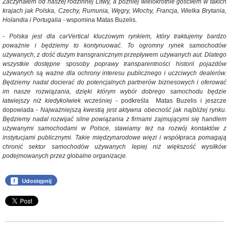
Zaczynałem od naszej rodzinnej Litwy, a później wielokrotnie gościłem w takich
krajach jak Polska, Czechy, Rumunia, Węgry, Włochy, Francja, Wielka Brytania,
Holandia i Portugalia -
wspomina Matas Buzelis.
-
Polska jest dla carVertical kluczowym rynkiem, który traktujemy bardzo
poważnie i będziemy to kontynuować. To ogromny rynek samochodów
używanych, z dość dużym transgranicznym przepływem używanych aut. Dlatego
wszystkie dostępne sposoby poprawy transparentności historii pojazdów
używanych są ważne dla ochrony interesu publicznego i uczciwych dealerów.
Będziemy nadal docierać do potencjalnych partnerów biznesowych i oferować
im nasze rozwiązania, dzięki którym wybór dobrego samochodu będzie
łatwiejszy niż kiedykolwiek wcześniej
- podkreśla Matas Buzelis i jeszcze
dopowiada -
Najważniejszą kwestią jest aktywna obecność jak najbliżej rynku.
Będziemy nadal rozwijać silne powiązania z firmami zajmującymi się handlem
używanymi samochodami w Polsce, stawiamy też na rozwój kontaktów z
instytucjami publicznymi. Takie międzynarodowe więzi i współpraca pomagają
chronić sektor samochodów używanych lepiej niż większość wysiłków
podejmowanych przez globalne organizacje.
f
Udostępnij