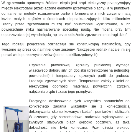
W zgrzewaniu oporowym źródłem ciepła jest prąd elektryczny przepływający
między elektrodami przez łączone elementy (przeważnie blachy), a w punktowej
odmianie tej metody rozgrzewane partie i formowane z nich zgrzeiny mają
kształt małych krążków o średnicach nieprzekraczających kilku milimetrów.
Blachy przed zgrzewaniem muszą być obustronnie wyszlifowane, a ich
powierzchnie styku nasmarowane specjalną pastą. Nie można przy tym
dopuszczać do jej wyschnięcia, np. przez odłożenie zgrzewania na drugi dzień.
Tego rodzaju połączenia odznaczają się konstrukcyjną stabilnością, gdy
tworzone są przez co najmniej dwie zgrzeiny. Najczęściej jednak nadaje im się
postać wielopunktowych szwów (jedno- lub kilkurzędowych).
Uzyskanie prawidłowej zgrzeiny punktowej wymaga
właściwego doboru siły ich docisku (przeliczonej na jednostkę
powierzchni) i temperatury łączonych partii do grubości
i rodzaju zgrzewanych blach. Temperatura zależy z kolei od
elektrycznej oporności materiału, powierzchni zgrzein,
natężenia prądu i czasu jego przepływu.
Precyzyjne dostosowanie tych wszystkich parametrów do
konkretnego zadania wiązałoby się z koniecznością
dokonywania skomplikowanych badań, pomiarów i obliczeń.
W czasach, gdy samochodowe nadwozia wykonywano ze
zwykłych stalowych blach głęboko tłocznych, aż taka
dokładność nie była konieczna. Przy użyciu elektrod