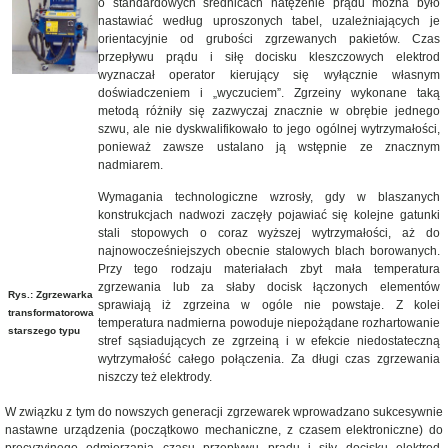
o standardowych średnicach natężenie prądu można było
nastawiać według uproszonych tabel, uzależniających je
orientacyjnie od grubości zgrzewanych pakietów. Czas
przepływu prądu i siłę docisku kleszczowych elektrod
wyznaczał operator kierujący się wyłącznie własnym
doświadczeniem i „wyczuciem”. Zgrzeiny wykonane taką
metodą różniły się zazwyczaj znacznie w obrębie jednego
szwu, ale nie dyskwalifikowało to jego ogólnej wytrzymałości,
ponieważ zawsze ustalano ją wstępnie ze znacznym
nadmiarem.
Wymagania technologiczne wzrosły, gdy w blaszanych
konstrukcjach nadwozi zaczęły pojawiać się kolejne gatunki
stali stopowych o coraz wyższej wytrzymałości, aż do
najnowocześniejszych obecnie stalowych blach borowanych.
Przy tego rodzaju materiałach zbyt mała temperatura
zgrzewania lub za słaby docisk łączonych elementów
Rys.: Zgrzewarka
sprawiają iż zgrzeina w ogóle nie powstaje. Z kolei
transformatorowa
temperatura nadmierna powoduje niepożądane rozhartowanie
starszego typu
stref sąsiadujących ze zgrzeiną i w efekcie niedostateczną
wytrzymałość całego połączenia. Za długi czas zgrzewania
niszczy też elektrody.
W związku z tym do nowszych generacji zgrzewarek wprowadzano sukcesywnie
nastawne urządzenia (początkowo mechaniczne, z czasem elektroniczne) do