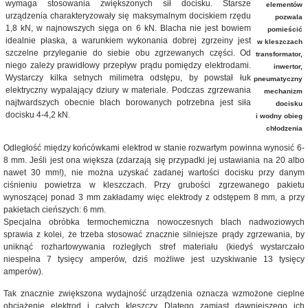
wymaga stosowania zwiększonych sił docisku. Starsze
elementów
urządzenia charakteryzowały się maksymalnym dociskiem rzędu
pozwala
1,8 kN, w najnowszych sięga on 6 kN. Blacha nie jest bowiem
pomieścić
idealnie płaska, a warunkiem wykonania dobrej zgrzeiny jest
w kleszczach
szczelne przyleganie do siebie obu zgrzewanych części. Od
transformator,
niego zależy prawidłowy przepływ prądu pomiędzy elektrodami.
inwertor,
Wystarczy kilka setnych milimetra odstępu, by powstał łuk
pneumatyczny
elektryczny wypalający dziury w materiale. Podczas zgrzewania
mechanizm
najtwardszych obecnie blach borowanych potrzebna jest siła
docisku
docisku 4-4,2 kN.
i wodny obieg
chłodzenia
Odległość między końcówkami elektrod w stanie rozwartym powinna wynosić 6-
8 mm. Jeśli jest ona większa (zdarzają się przypadki jej ustawiania na 20 albo
nawet 30 mm!), nie można uzyskać zadanej wartości docisku przy danym
ciśnieniu powietrza w kleszczach. Przy grubości zgrzewanego pakietu
wynoszącej ponad 3 mm zakładamy więc elektrody z odstępem 8 mm, a przy
pakietach cieńszych: 6 mm.
Specjalna obróbka termochemiczna nowoczesnych blach nadwoziowych
sprawia z kolei, że trzeba stosować znacznie silniejsze prądy zgrzewania, by
uniknąć rozhartowywania rozległych stref materiału (kiedyś wystarczało
niespełna 7 tysięcy amperów, dziś możliwe jest uzyskiwanie 13 tysięcy
amperów).
Tak znacznie zwiększona wydajność urządzenia oznacza wzmożone cieplne
obciążenie elektrod i całych kleszczy. Dlatego zamiast dawniejszego ich