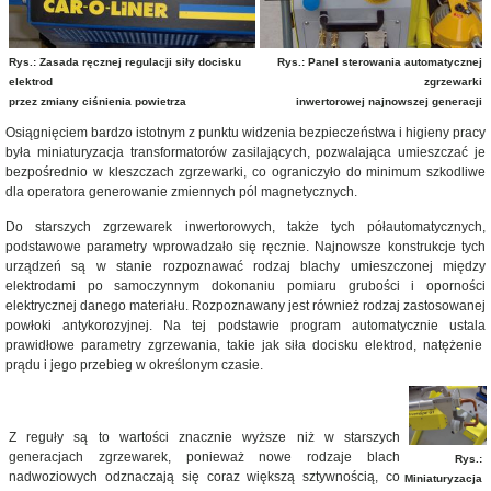
Rys.: Zasada ręcznej regulacji siły docisku
Rys.: Panel sterowania automatycznej
elektrod
zgrzewarki
przez zmiany ciśnienia powietrza
inwertorowej najnowszej generacji
Osiągnięciem bardzo istotnym z punktu widzenia bezpieczeństwa i higieny pracy
była miniaturyzacja transformatorów zasilających, pozwalająca umieszczać je
bezpośrednio w kleszczach zgrzewarki, co ograniczyło do minimum szkodliwe
dla operatora generowanie zmiennych pól magnetycznych.
Do starszych zgrzewarek inwertorowych, także tych półautomatycznych,
podstawowe parametry wprowadzało się ręcznie. Najnowsze konstrukcje tych
urządzeń są w stanie rozpoznawać rodzaj blachy umieszczonej między
elektrodami po samoczynnym dokonaniu pomiaru grubości i oporności
elektrycznej danego materiału. Rozpoznawany jest również rodzaj zastosowanej
powłoki antykorozyjnej. Na tej podstawie program automatycznie ustala
prawidłowe parametry zgrzewania, takie jak siła docisku elektrod, natężenie
prądu i jego przebieg w określonym czasie.
Z reguły są to wartości znacznie wyższe niż w starszych
generacjach zgrzewarek, ponieważ nowe rodzaje blach
Rys.:
nadwoziowych odznaczają się coraz większą sztywnością, co
Miniaturyzacja