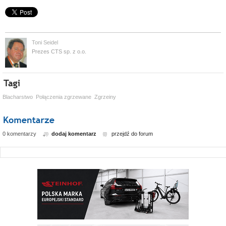
Toni Seidel
Prezes CTS sp. z o.o.
Blacharstwo
Połączenia zgrzewane
Zgrzeiny
0 komentarzy
dodaj komentarz
przejdź do forum