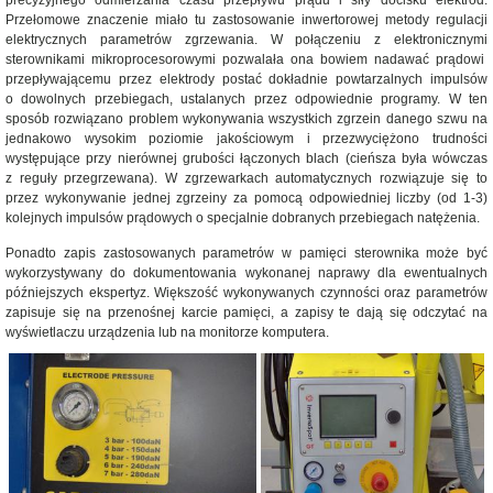
precyzyjnego odmierzania czasu przepływu prądu i siły docisku elektrod.
Przełomowe znaczenie miało tu zastosowanie inwertorowej metody regulacji
elektrycznych parametrów zgrzewania. W połączeniu z elektronicznymi
sterownikami mikroprocesorowymi pozwalała ona bowiem nadawać prądowi
przepływającemu przez elektrody postać dokładnie powtarzalnych impulsów
o dowolnych przebiegach, ustalanych przez odpowiednie programy. W ten
sposób rozwiązano problem wykonywania wszystkich zgrzein danego szwu na
jednakowo wysokim poziomie jakościowym i przezwyciężono trudności
występujące przy nierównej grubości łączonych blach (cieńsza była wówczas
z reguły przegrzewana). W zgrzewarkach automatycznych rozwiązuje się to
przez wykonywanie jednej zgrzeiny za pomocą odpowiedniej liczby (od 1-3)
kolejnych impulsów prądowych o specjalnie dobranych przebiegach natężenia.
Ponadto zapis zastosowanych parametrów w pamięci sterownika może być
wykorzystywany do dokumentowania wykonanej naprawy dla ewentualnych
późniejszych ekspertyz. Większość wykonywanych czynności oraz parametrów
zapisuje się na przenośnej karcie pamięci, a zapisy te dają się odczytać na
wyświetlaczu urządzenia lub na monitorze komputera.