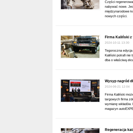
Części regenerowan
nabywać nowe. Jedn
międzynarodowe kon
nowych części.
Firma Kaliński z
2024-10-11 13:30
Tegoroczna edycja 
Kaliński potrafi ni
dba o właściwą eks
Wysyp nagród dla
2024-06-21 12:04
Firma Kaliński moż
targowych firma zd
wymianę wkładów. 
magazyn autoEXP
Regeneracja kat