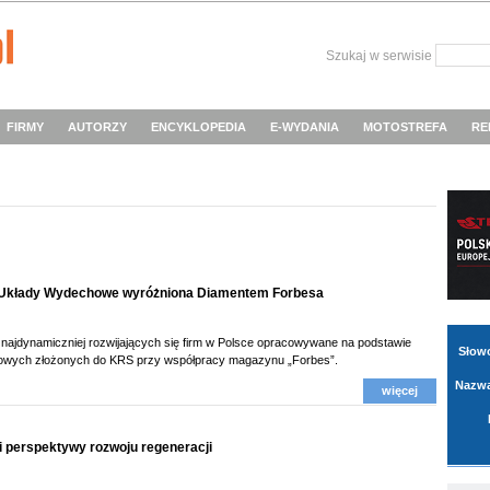
Szukaj w serwisie
FIRMY
AUTORZY
ENCYKLOPEDIA
E-WYDANIA
MOTOSTREFA
RE
- Układy Wydechowe wyróżniona Diamentem Forbesa
e najdynamiczniej rozwijających się firm w Polsce opracowywane na podstawie
Słow
owych złożonych do KRS przy współpracy magazynu „Forbes”.
Nazwa
więcej
 perspektywy rozwoju regeneracji