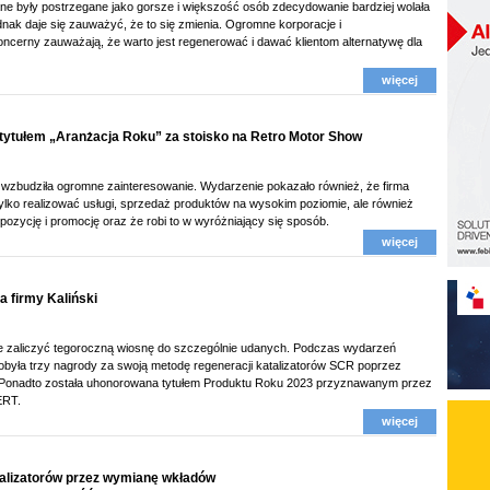
e były postrzegane jako gorsze i większość osób zdecydowanie bardziej wolała
ak daje się zauważyć, że to się zmienia. Ogromne korporacje i
cerny zauważają, że warto jest regenerować i dawać klientom alternatywę dla
więcej
 tytułem „Aranżacja Roku” za stoisko na Retro Motor Show
wzbudziła ogromne zainteresowanie. Wydarzenie pokazało również, że firma
e tylko realizować usługi, sprzedaż produktów na wysokim poziomie, ale również
pozycję i promocję oraz że robi to w wyróżniający się sposób.
więcej
 firmy Kaliński
e zaliczyć tegoroczną wiosnę do szczególnie udanych. Podczas wydarzeń
obyła trzy nagrody za swoją metodę regeneracji katalizatorów SCR poprzez
Ponadto została uhonorowana tytułem Produktu Roku 2023 przyznawanym przez
ERT.
więcej
alizatorów przez wymianę wkładów