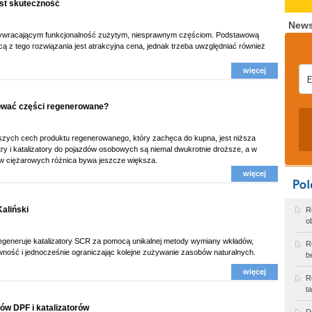
est skuteczność
News
ywracającym funkcjonalność zużytym, niesprawnym częściom. Podstawową
cą z tego rozwiązania jest atrakcyjna cena, jednak trzeba uwzględniać również
więcej
ować części regenerowane?
szych cech produktu regenerowanego, który zachęca do kupna, jest niższa
ltry i katalizatory do pojazdów osobowych są niemal dwukrotnie droższe, a w
w ciężarowych różnica bywa jeszcze większa.
więcej
Kaliński
R
o
egeneruje katalizatory SCR za pomocą unikalnej metody wymiany wkładów,
R
ność i jednocześnie ograniczając kolejne zużywanie zasobów naturalnych.
b
więcej
R
t
rów DPF i katalizatorów