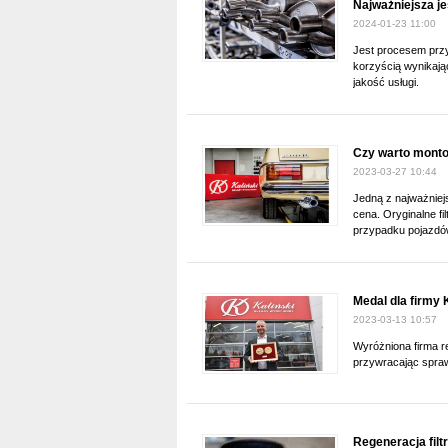
Najważniejsza j
2024-01-23 11:00
Jest procesem prz
korzyścią wynikają
jakość usługi.
Czy warto mont
2023-03-27 10:44
Jedną z najważniej
cena. Oryginalne fi
przypadku pojazdó
Medal dla firmy 
2023-03-13 10:57
Wyróżniona firma r
przywracając spraw
Regeneracja filt