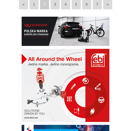
«
1
2
3
4
5
6
7
»