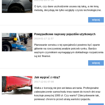
2021-02-26 07:00
O tym, czy dane uszkodzenie usuwa się taką, a nie inną
metodą, decydują nie tylko względy czysto technologiczne.
więcej
Powypadkowe naprawy pojazdów użytkowych
2019-01-17 11:57
Planowanie serwisu o tej specjalności powinno być oparte
głównie na rzeczywistej analizie potrzeb rynku. Bardzo
ważnym czynnikiem wymagającym dokładnego rozpatrzenia
są też finanse.
więcej
Jak wygrać z rdzą?
2017-12-01 07:00
Walka z korozją nie jest ani łatwa ani tania. Profesjonalne
zabezpieczenie samochodu trwa nawet do trzech dni oraz
kosztuje powyżej 1000 zł. Czy warto? Zdecydowanie tak,
ponieważ chroni to przed utratą wartości pojazdu.