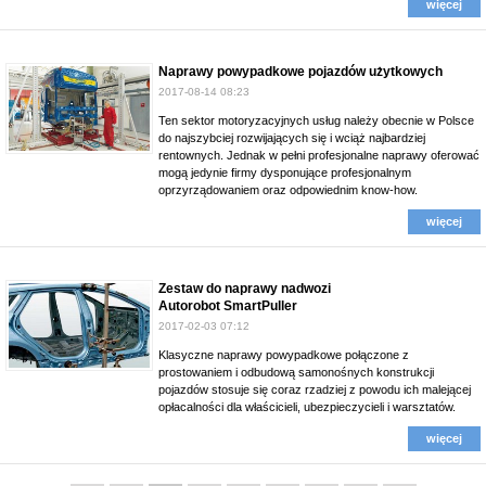
więcej
Naprawy powypadkowe pojazdów użytkowych
2017-08-14 08:23
Ten sektor motoryzacyjnych usług należy obecnie w Polsce
do najszybciej rozwijających się i wciąż najbardziej
rentownych. Jednak w pełni profesjonalne naprawy oferować
mogą jedynie firmy dysponujące profesjonalnym
oprzyrządowaniem oraz odpowiednim know-how.
więcej
Zestaw do naprawy nadwozi
Autorobot SmartPuller
2017-02-03 07:12
Klasyczne naprawy powypadkowe połączone z
prostowaniem i odbudową samonośnych konstrukcji
pojazdów stosuje się coraz rzadziej z powodu ich malejącej
opłacalności dla właścicieli, ubezpieczycieli i warsztatów.
więcej