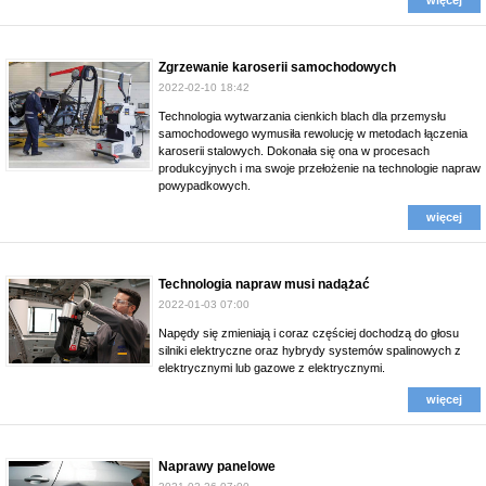
Zgrzewanie karoserii samochodowych
2022-02-10 18:42
Technologia wytwarzania cienkich blach dla przemysłu
samochodowego wymusiła rewolucję w metodach łączenia
karoserii stalowych. Dokonała się ona w procesach
produkcyjnych i ma swoje przełożenie na technologie napraw
powypadkowych.
więcej
Technologia napraw musi nadążać
2022-01-03 07:00
Napędy się zmieniają i coraz częściej dochodzą do głosu
silniki elektryczne oraz hybrydy systemów spalinowych z
elektrycznymi lub gazowe z elektrycznymi.
więcej
Naprawy panelowe